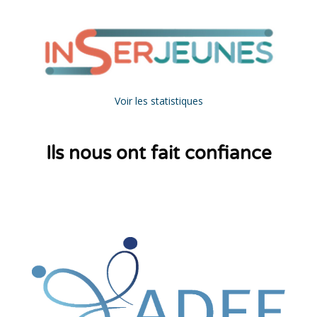
Passer [Cocoon] Custom HTML
Voir les statistiques
Passer [Cocoon] Custom HTML
Passer [Cocoon] Partners
Ils nous ont fait confiance