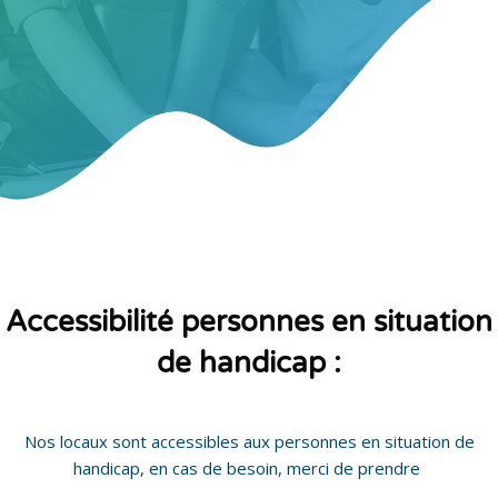
Passer au contenu principal
Passer [Cocoon] Custom HTML
Passer [Cocoon] Custom HTML
Accessibilité personnes en situation
de handicap :
Nos locaux sont accessibles aux personnes en situation de
handicap, en cas de besoin, merci de prendre